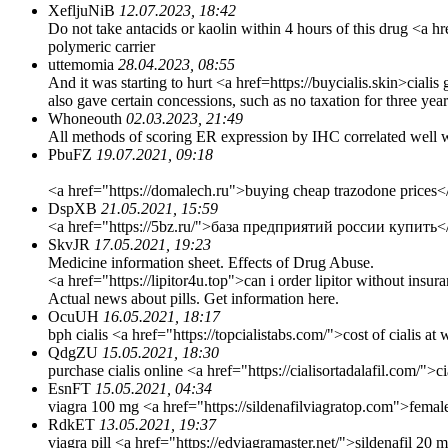
XefljuNiB
12.07.2023, 18:42
Do not take antacids or kaolin within 4 hours of this drug <a hr
polymeric carrier
uttemomia
28.04.2023, 08:55
And it was starting to hurt <a href=https://buycialis.skin>cial
also gave certain concessions, such as no taxation for three year
Whoneouth
02.03.2023, 21:49
All methods of scoring ER expression by IHC correlated well wit
PbuFZ
19.07.2021, 09:18
<a href="https://domalech.ru">buying cheap trazodone prices<
DspXB
21.05.2021, 15:59
<a href="https://5bz.ru/">база предприятий россии купить<
SkvJR
17.05.2021, 19:23
Medicine information sheet. Effects of Drug Abuse.
<a href="https://lipitor4u.top">can i order lipitor without ins
Actual news about pills. Get information here.
OcuUH
16.05.2021, 18:17
bph cialis <a href="https://topcialistabs.com/">cost of cialis at 
QdgZU
15.05.2021, 18:30
purchase cialis online <a href="https://cialisortadalafil.com/">ci
EsnFT
15.05.2021, 04:34
viagra 100 mg <a href="https://sildenafilviagratop.com">female 
RdkET
13.05.2021, 19:37
viagra pill <a href="https://edviagramaster.net/">sildenafil 20