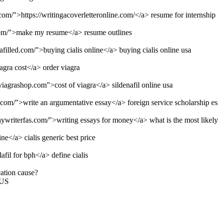
e.com/">https://writingacoverletteronline.com/</a> resume for internship
p.com/">make my resume</a> resume outlines
lafilled.com/">buying cialis online</a> buying cialis online usa
agra cost</a> order viagra
viagrashop.com">cost of viagra</a> sildenafil online usa
.com/">write an argumentative essay</a> foreign service scholarship e
aywriterfas.com/">writing essays for money</a> what is the most likely 
ine</a> cialis generic best price
afil for bph</a> define cialis
cation cause?
 US