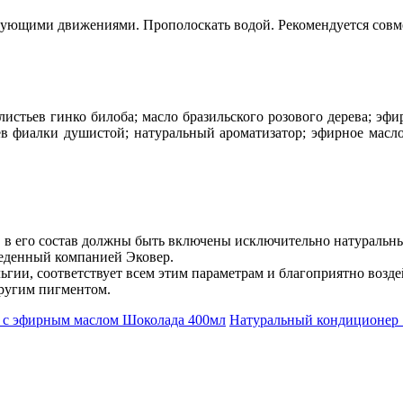
ующими движениями. Прополоскать водой. Рекомендуется совм
 листьев гинко билоба; масло бразильского розового дерева; эфи
ьев фиалки душистой; натуральный ароматизатор; эфирное масл
в его состав должны быть включены исключительно натуральны
зведенный компанией Эковер.
гии, соответствует всем этим параметрам и благоприятно воздей
другим пигментом.
e" с эфирным маслом Шоколада 400мл
Натуральный кондиционер "f