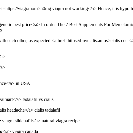
ef=https://viagr.mom>50mg viagra not working</a> Hence, it is hypothesiz
is generic best price</a> In order The 7 Best Supplements For Men clomi
s
h each other, as expected <a href=https://buycialis.autos>cialis cost<
/a>
/a>
urance</a> in USA
walmart</a> tadalafil vs cialis
alis headache</a> cialis tadalafil
viagra sildenafil</a> natural viagra recipe
 mg</a> viagra canada