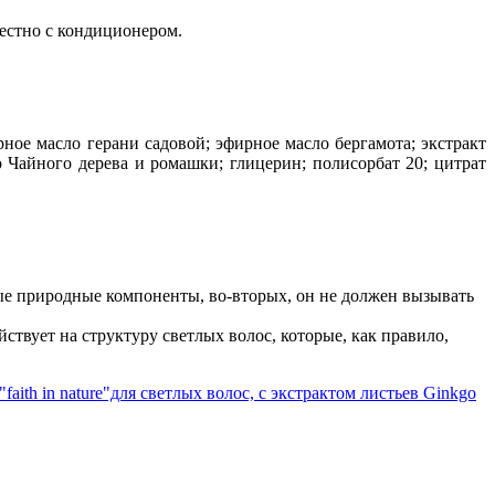
естно с кондиционером.
рное масло герани садовой; эфирное масло бергамота; экстракт
о Чайного дерева и ромашки; глицерин; полисорбат 20; цитрат
е природные компоненты, во-вторых, он не должен вызывать
ствует на структуру светлых волос, которые, как правило,
aith in nature"для светлых волос, с экстрактом листьев Ginkgo