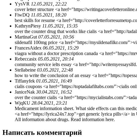
YysVR
12.05.2021, 22:22
cover letter structure <a href="https://writingacoverletteronlin
FiwDQ
11.05.2021, 18:20
best skills for resume <a href="http://coverletterforresumeto
KathrynPiesy
11.05.2021, 15:35
over the counter drug that works like cialis <a href="http://tada
MartinaGut
07.05.2021, 10:56
sildenafil 100mg price <a href="https://mysildenafilkr.com/">vi
FrancesAidex
06.05.2021, 15:29
viagra without a doctor prescription canada <a href="https://mr
Rebeccasix
05.05.2021, 20:14
community service ielts essay <a href="http://writemyessayslfd
Stellabeine
03.05.2021, 22:48
how to write the conclusion of an essay <a href="https://topess
Tiffanyfek
01.05.2021, 16:49
cialis coupons <a href="https://toptadalafiltabs.com/">cialis onl
JaniceNak
30.04.2021, 16:52
over the counter cialis <a href="https://mycialistabs.com/">tadal
WjqKU
28.04.2021, 23:21
Medicament information sheet. What side effects can this medi
<a href="https://lyrica24x7.top">get generic lyrica pills</a> in
All information about drugs. Read information here.
Написать комментарий