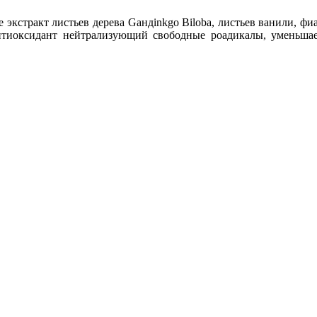
 экстракт листьев дерева Gандinkgo Biloba, листьев ванили, фи
нтиоксидант нейтрализующий свободные роадикалы, уменьша