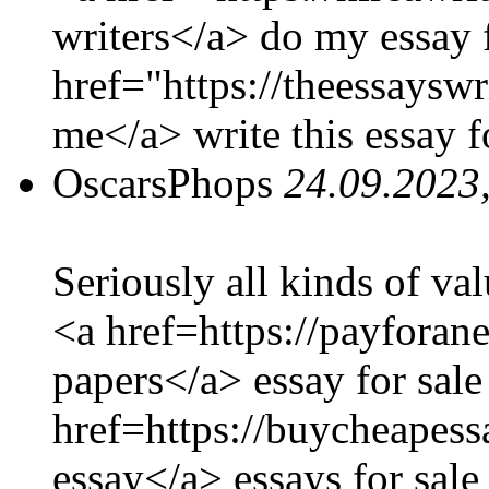
writers</a> do my essay 
href="https://theessayswr
me</a> write this essay 
OscarsPhops
24.09.2023
Seriously all kinds of val
<a href=https://payforan
papers</a> essay for sale
href=https://buycheapes
essay</a> essays for sale