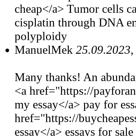
cheap</a> Tumor cells 
cisplatin through DNA en
polyploidy
ManuelMek
25.09.2023,
Many thanks! An abundan
<a href="https://payfora
my essay</a> pay for ess
href="https://buycheape
essay</a> essays for sale