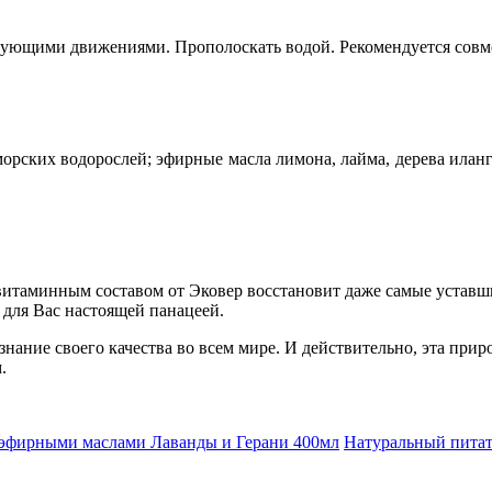
ующими движениями. Прополоскать водой. Рекомендуется совм
 морских водорослей; эфирные масла лимона, лайма, дерева иланг
таминным составом от Эковер восстановит даже самые уставши
 для Вас настоящей панацеей.
ание своего качества во всем мире. И действительно, эта прир
.
с эфирными маслами Лаванды и Герани 400мл
Натуральный питате