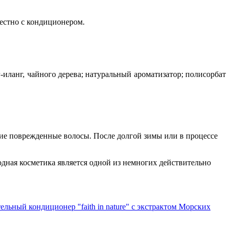
естно с кондиционером.
-иланг, чайного дерева; натуральный ароматизатор; полисорбат
е поврежденные волосы. После долгой зимы или в процессе
одная косметика является одной из немногих действительно
льный кондиционер "faith in nature" c экстрактом Морских