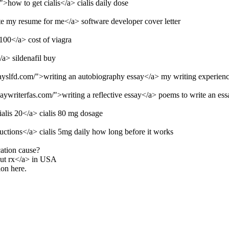
/">how to get cialis</a> cialis daily dose
te my resume for me</a> software developer cover letter
 100</a> cost of viagra
/a> sildenafil buy
ssayslfd.com/">writing an autobiography essay</a> my writing experien
aywriterfas.com/">writing a reflective essay</a> poems to write an ess
cialis 20</a> cialis 80 mg dosage
tructions</a> cialis 5mg daily how long before it works
cation cause?
hout rx</a> in USA
on here.