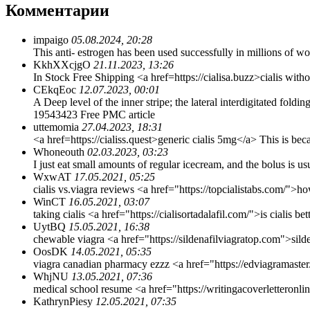
Комментарии
impaigo
05.08.2024, 20:28
This anti- estrogen has been used successfully in millions of w
KkhXXcjgO
21.11.2023, 13:26
In Stock Free Shipping <a href=https://cialisa.buzz>cialis with
CEkqEoc
12.07.2023, 00:01
A Deep level of the inner stripe; the lateral interdigitated fol
19543423 Free PMC article
uttemomia
27.04.2023, 18:31
<a href=https://cialiss.quest>generic cialis 5mg</a> This is b
Whoneouth
02.03.2023, 03:23
I just eat small amounts of regular icecream, and the bolus is us
WxwAT
17.05.2021, 05:25
cialis vs.viagra reviews <a href="https://topcialistabs.com/">ho
WinCT
16.05.2021, 03:07
taking cialis <a href="https://cialisortadalafil.com/">is cialis b
UytBQ
15.05.2021, 16:38
chewable viagra <a href="https://sildenafilviagratop.com">sild
OosDK
14.05.2021, 05:35
viagra canadian pharmacy ezzz <a href="https://edviagramaster
WhjNU
13.05.2021, 07:36
medical school resume <a href="https://writingacoverletteronli
KathrynPiesy
12.05.2021, 07:35