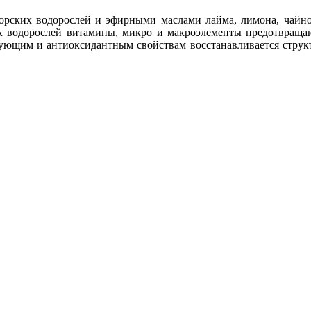
морских водорослей и эфирными маслами лайма, лимона, чай
их водорослей витамины, микро и макроэлементы предотвраща
рующим и антиоксидантным свойствам восстанавливается струк