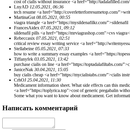
cost of cialis without insurance <a href="http://tadalafilled.com
LnyAD
12.05.2021, 06:36
tech resume <a href="http://coverletterforresumetop.com/">wri
MartinaGut
08.05.2021, 00:55
viagra triangle <a href="https://mysildenafilkr.com/">sildenafil
FrancesAidex
07.05.2021, 09:12
sildenafil pills <a href="https://mrviagrashop.com">cvs viagra<
Rebeccasix
07.05.2021, 02:51
critical review essay writing service <a href="http://writemye
Stellabeine
05.05.2021, 07:33
how to write a summary essay examples <a href="https://topess
Tiffanyfek
03.05.2021, 13:42
purchase cialis on line <a href="https://toptadalafiltabs.com/">
JaniceNak
30.04.2021, 15:05
buy cialis cheap <a href="https://mycialistabs.com/">cialis ins
CrhOJ
25.04.2021, 11:30
Medicament information sheet. What side effects can this medi
<a href="https://toplyrica.top">cost of generic pregabalin wit
Some what you want to know about medicament. Get informati
Написать комментарий