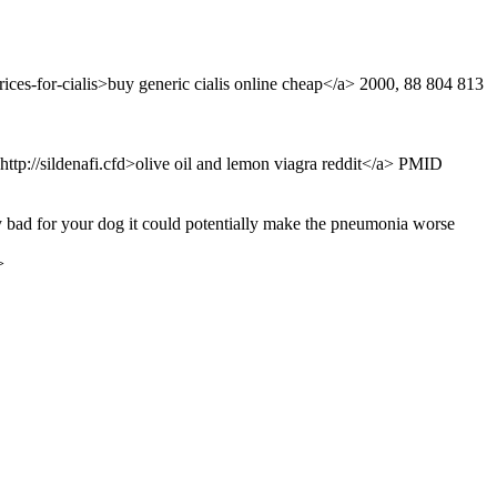
prices-for-cialis>buy generic cialis online cheap</a> 2000, 88 804 813
f=http://sildenafi.cfd>olive oil and lemon viagra reddit</a> PMID
y bad for your dog it could potentially make the pneumonia worse
>