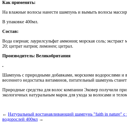
Как применять:
На влажные волосы нанести шампунь и вымыть волосы массир
В упаковке 400мл.
Состав:
Вода озерная; лаурилсульфат аммония; морская соль; экстракт
20; цитрат натрия; лимонен; цитрал.
Производитель: Великобритания
.
Шампунь с природными добавками, морскими водорослями и ви
весеннего недостатка витаминов, питательный шампунь станет
Природные средства для волос компании Эковер получили призн
экологичных натуральным марок для ухода за волосами и телом
←
Натуральный востанавливающий шампунь "faith in nature" 
водорослей 400мл
→