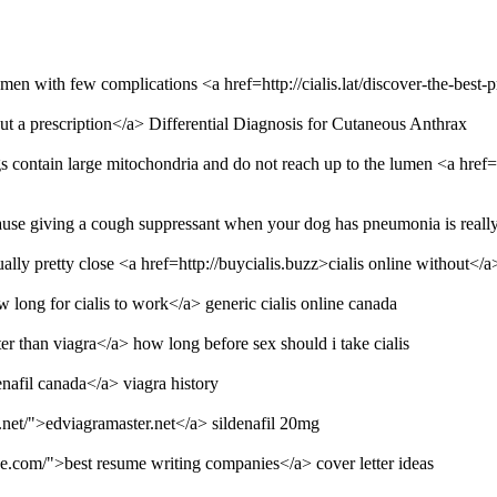
omen with few complications <a href=http://cialis.lat/discover-the-best-
out a prescription</a> Differential Diagnosis for Cutaneous Anthrax
dings contain large mitochondria and do not reach up to the lumen <a hre
ecause giving a cough suppressant when your dog has pneumonia is reall
ually pretty close <a href=http://buycialis.buzz>cialis online without</a
w long for cialis to work</a> generic cialis online canada
etter than viagra</a> how long before sex should i take cialis
enafil canada</a> viagra history
.net/">edviagramaster.net</a> sildenafil 20mg
ne.com/">best resume writing companies</a> cover letter ideas