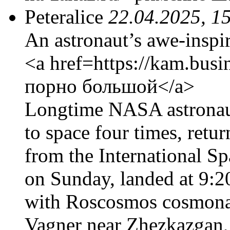
Peteralice
22.04.2025, 1
An astronaut’s awe-inspir
<a href=https://kam.bus
порно большой</a>
Longtime NASA astronaut
to space four times, retu
from the International Sp
on Sunday, landed at 9:2
with Roscosmos cosmona
Vagner near Zhezkazgan,