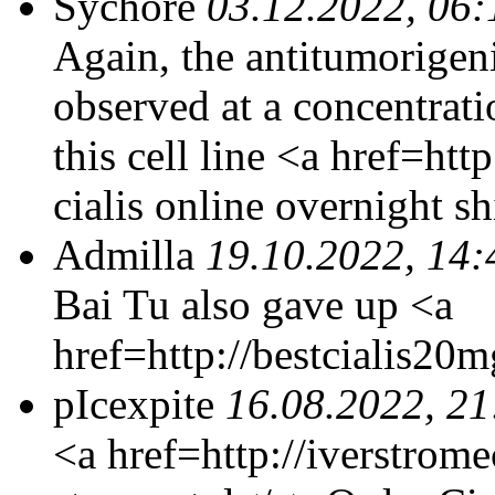
Sychore
03.12.2022, 06:
Again, the antitumorigeni
observed at a concentratio
this cell line <a href=ht
cialis online overnight s
Admilla
19.10.2022, 14:
Bai Tu also gave up <a
href=http://bestcialis20
pIcexpite
16.08.2022, 21
<a href=http://iverstrom