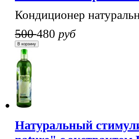
Кондиционер натураль
500
480
руб
Натуральный стимули