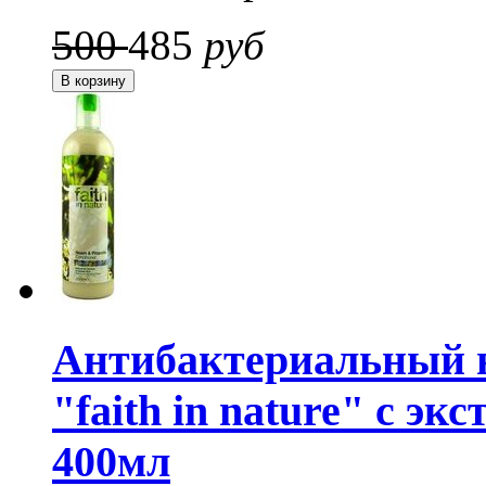
500
485
руб
Антибактериальный 
"faith in nature" c э
400мл