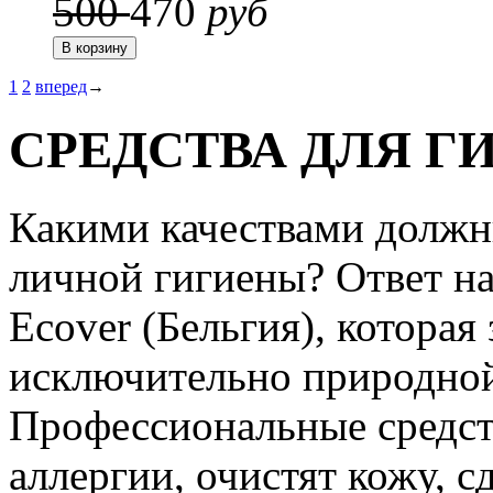
500
470
руб
1
2
вперед
→
СРЕДСТВА ДЛЯ Г
Какими качествами должны
личной гигиены? Ответ на
Ecover (Бельгия), которая
исключительно природной
Профессиональные средств
аллергии, очистят кожу, сд